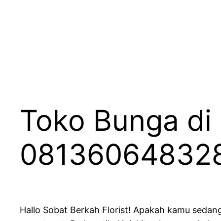
Lewati
ke
konten
Toko Bunga di
081360648328 
Hallo Sobat Berkah Florist! Apakah kamu sedang