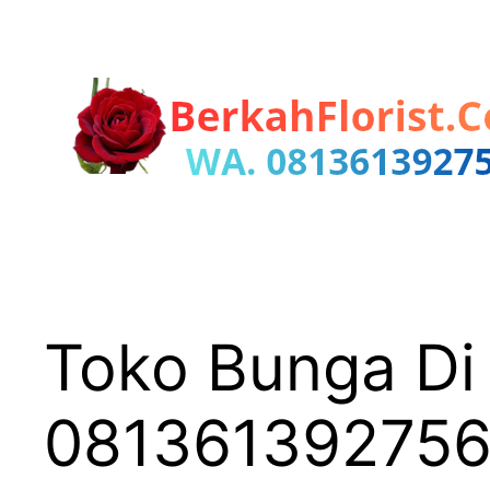
Lewati
ke
konten
Toko Bunga Di
08136139275