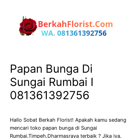
Lewati
ke
konten
Papan Bunga Di
Sungai Rumbai I
081361392756
Hallo Sobat Berkah Florist! Apakah kamu sedang
mencari toko papan bunga di Sungai
Rumbai,Timpeh,Dharmasraya terbaik ? Jika iya,