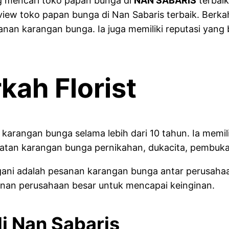
g mencari toko papan bunga di
NAN SABARIS
terbaik
eview toko papan bunga di Nan Sabaris terbaik. Berk
 karangan bunga. Ia juga memiliki reputasi yang ba
ah Florist
 karangan bunga selama lebih dari 10 tahun. Ia mem
uatan karangan bunga pernikahan, dukacita, pembuka
angani adalah pesanan karangan bunga antar perusah
anan perusahaan besar untuk mencapai keinginan.
 di Nan Sabaris