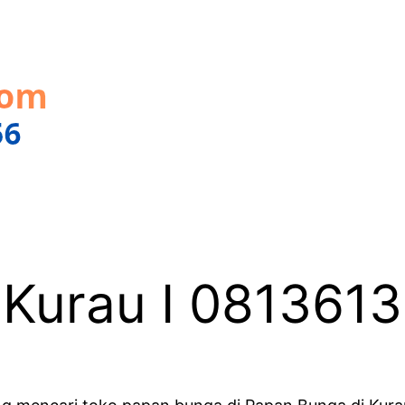
 Kurau I 081361