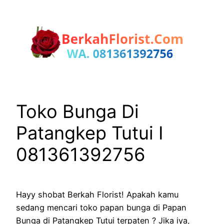
Lewati
ke
konten
Toko Bunga Di
Patangkep Tutui I
081361392756
Hayy shobat Berkah Florist! Apakah kamu
sedang mencari toko papan bunga di Papan
Bunga di Patangkep Tutui terpaten ? Jika iya,