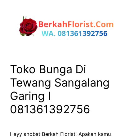
Lewati
ke
konten
Toko Bunga Di
Tewang Sangalang
Garing I
081361392756
Hayy shobat Berkah Florist! Apakah kamu