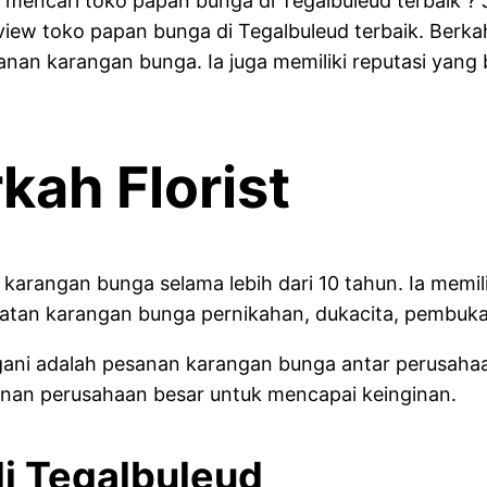
mencari toko papan bunga di Tegalbuleud terbaik ? J
eview toko papan bunga di Tegalbuleud terbaik. Berk
 karangan bunga. Ia juga memiliki reputasi yang ba
ah Florist
 karangan bunga selama lebih dari 10 tahun. Ia mem
uatan karangan bunga pernikahan, dukacita, pembuka
angani adalah pesanan karangan bunga antar perusah
anan perusahaan besar untuk mencapai keinginan.
i Tegalbuleud