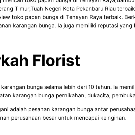
ng mencari toko papan bunga di Tenayan Raya,Bambu
rang Timur,Tuah Negeri Kota Pekanbaru Riau terbaik 
eview toko papan bunga di Tenayan Raya terbaik. Be
 karangan bunga. Ia juga memiliki reputasi yang ba
ah Florist
 karangan bunga selama lebih dari 10 tahun. Ia mem
uatan karangan bunga pernikahan, dukacita, pembuka
angani adalah pesanan karangan bunga antar perusah
anan perusahaan besar untuk mencapai keinginan.