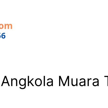
Angkola Muara T
6