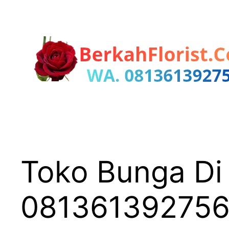
Lewati
ke
konten
Toko Bunga Di 
08136139275