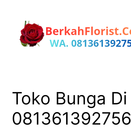
Lewati
ke
konten
Toko Bunga Di 
08136139275