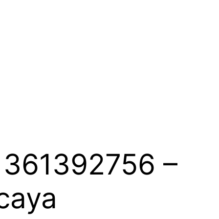
81361392756 –
rcaya