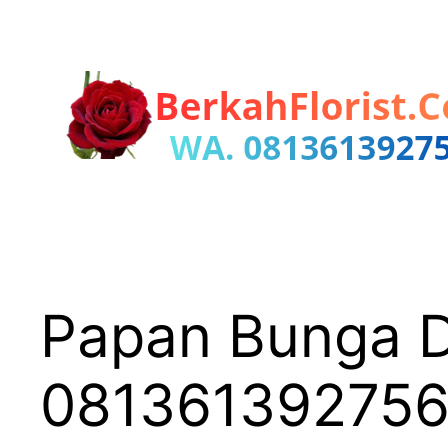
Lewati
ke
konten
Papan Bunga Di
08136139275