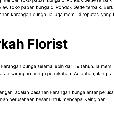
 mencari toko papan bunga di Pondok Gede terbaik ?
eview toko papan bunga di Pondok Gede terbaik. Ber
 karangan bunga. Ia juga memiliki reputasi yang ba
ah Florist
 karangan bunga selama lebih dari 19 tahun. Ia mem
buatan karangan bunga pernikahan, Aqiqahan,ulang t
 tangani adalah pesanan karangan bunga antar peru
anan perusahaan besar untuk mencapai keinginan.